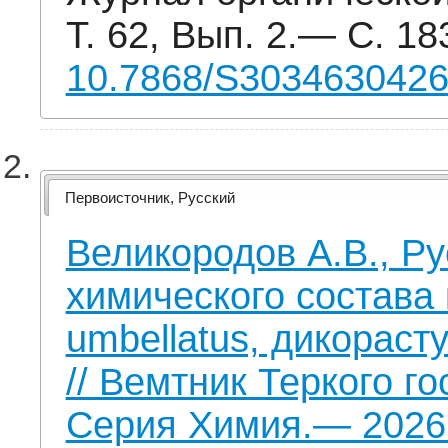
Т. 62, Вып. 2.— С. 1
10.7868/S303463042
Первоисточник, Русский
Великородов А.В., Ру
химического состава
umbellatus, дикораст
// Вемтник Теркого г
Серия Химия.— 2026