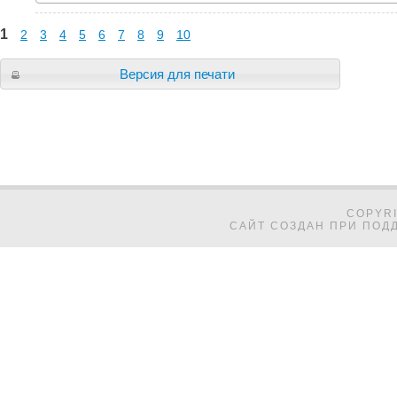
1
2
3
4
5
6
7
8
9
10
Версия для печати
COPYRI
САЙТ СОЗДАН ПРИ ПОДД