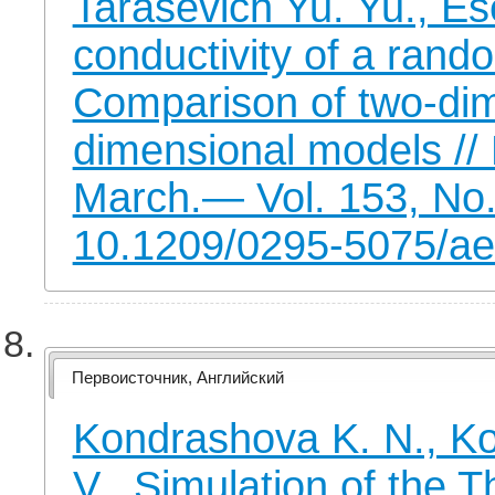
Tarasevich Yu. Yu., Es
conductivity of a ran
Comparison of two-dim
dimensional models //
March.— Vol. 153, No
10.1209/0295-5075/a
Первоисточник, Английский
Kondrashova K. N., Ko
V., Simulation of the 